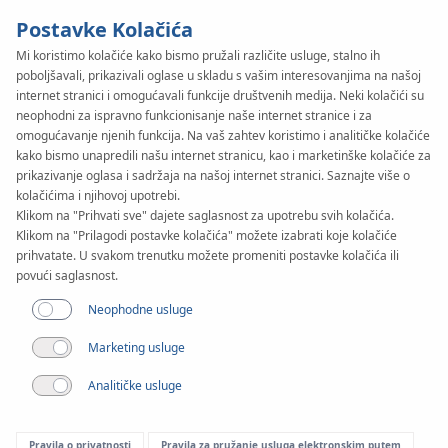
Postavke Kolačića
Mi koristimo kolačiće kako bismo pružali različite usluge, stalno ih
poboljšavali, prikazivali oglase u skladu s vašim interesovanjima na našoj
internet stranici i omogućavali funkcije društvenih medija. Neki kolačići su
neophodni za ispravno funkcionisanje naše internet stranice i za
Članak
omogućavanje njenih funkcija. Na vaš zahtev koristimo i analitičke kolačiće
Podno grejanje ili
kako bismo unapredili našu internet stranicu, kao i marketinške kolačiće za
prikazivanje oglasa i sadržaja na našoj internet stranici. Saznajte više o
radijatorsko grejanje?
kolačićima i njihovoj upotrebi.
Klikom na "Prihvati sve" dajete saglasnost za upotrebu svih kolačića.
Pronađite najbolje
Klikom na "Prilagodi postavke kolačića" možete izabrati koje kolačiće
prihvatate. U svakom trenutku možete promeniti postavke kolačića ili
povući saglasnost.
rešenje za Vaš dom!
Neophodne usluge
Marketing usluge
Analitičke usluge
Pravila o privatnosti
Pravila za pružanje usluga elektronskim putem