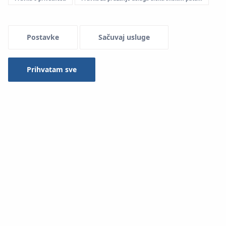
Postavke
Sačuvaj usluge
Prihvatam sve