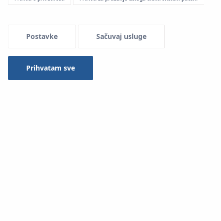
Postavke
Sačuvaj usluge
Prihvatam sve