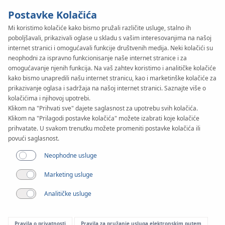
Postavke Kolačića
Mi koristimo kolačiće kako bismo pružali različite usluge, stalno ih
poboljšavali, prikazivali oglase u skladu s vašim interesovanjima na našoj
SYSTEM
KAN-therm
internet stranici i omogućavali funkcije društvenih medija. Neki kolačići su
NET
neophodni za ispravno funkcionisanje naše internet stranice i za
omogućavanje njenih funkcija. Na vaš zahtev koristimo i analitičke kolačiće
kako bismo unapredili našu internet stranicu, kao i marketinške kolačiće za
prikazivanje oglasa i sadržaja na našoj internet stranici. Saznajte više o
kolačićima i njihovoj upotrebi.
Klikom na "Prihvati sve" dajete saglasnost za upotrebu svih kolačića.
Klikom na "Prilagodi postavke kolačića" možete izabrati koje kolačiće
prihvatate. U svakom trenutku možete promeniti postavke kolačića ili
povući saglasnost.
Neophodne usluge
Marketing usluge
Analitičke usluge
Pravila o privatnosti
Pravila za pružanje usluga elektronskim putem