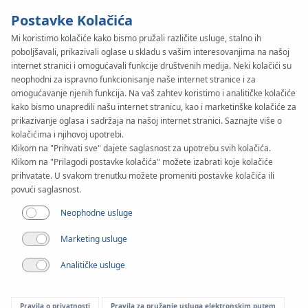
Postavke Kolačića
Mi koristimo kolačiće kako bismo pružali različite usluge, stalno ih
poboljšavali, prikazivali oglase u skladu s vašim interesovanjima na našoj
KAN-therm
SYSTEM
internet stranici i omogućavali funkcije društvenih medija. Neki kolačići su
neophodni za ispravno funkcionisanje naše internet stranice i za
Automatics
omogućavanje njenih funkcija. Na vaš zahtev koristimo i analitičke kolačiće
kako bismo unapredili našu internet stranicu, kao i marketinške kolačiće za
prikazivanje oglasa i sadržaja na našoj internet stranici. Saznajte više o
SMART ažuriranja
kolačićima i njihovoj upotrebi.
Klikom na "Prihvati sve" dajete saglasnost za upotrebu svih kolačića.
Klikom na "Prilagodi postavke kolačića" možete izabrati koje kolačiće
prihvatate. U svakom trenutku možete promeniti postavke kolačića ili
povući saglasnost.
Neophodne usluge
Marketing usluge
Analitičke usluge
Pravila o privatnosti
Pravila za pružanje usluga elektronskim putem