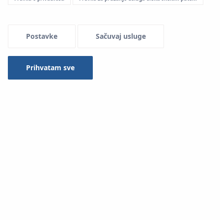
Menu Systemowe
Postavke
Sačuvaj usluge
Prihvatam sve
Dostupne verzije terminalnog bloka i način identifikacije
Električni SMART terminalni blokovi u System KAN-therm
su dostupni u 2 verzije:
sa softverom na memorijskoj kartici
sa softverom u internoj memoriji uređaja
Blokovi sa terminalima proizvedeni posle 03.03.2014.
imaju ugrađenu internu memoriju.
Datum proizvodnje može da se proveri na natpisnoj
pločici terminalnog bloka (stavka 4).