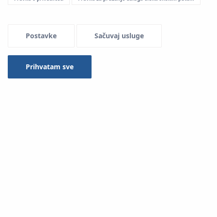
Menu Systemowe
Postavke
Sačuvaj usluge
Prihvatam sve
Primena u instalacijama:
Pitka voda