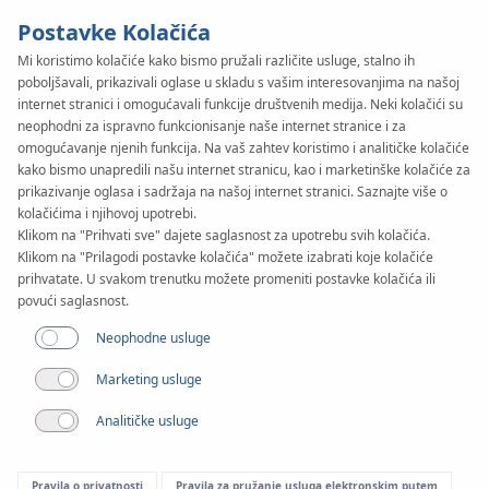
Postavke Kolačića
Mi koristimo kolačiće kako bismo pružali različite usluge, stalno ih
poboljšavali, prikazivali oglase u skladu s vašim interesovanjima na našoj
KAN-therm
SYSTEM
internet stranici i omogućavali funkcije društvenih medija. Neki kolačići su
ultraLINE
neophodni za ispravno funkcionisanje naše internet stranice i za
omogućavanje njenih funkcija. Na vaš zahtev koristimo i analitičke kolačiće
kako bismo unapredili našu internet stranicu, kao i marketinške kolačiće za
prikazivanje oglasa i sadržaja na našoj internet stranici. Saznajte više o
Primena
kolačićima i njihovoj upotrebi.
Klikom na "Prihvati sve" dajete saglasnost za upotrebu svih kolačića.
Klikom na "Prilagodi postavke kolačića" možete izabrati koje kolačiće
Opseg prečnika
prihvatate. U svakom trenutku možete promeniti postavke kolačića ili
14-32 mm
povući saglasnost.
Neophodne usluge
Primena
Marketing usluge
Analitičke usluge
Pravila o privatnosti
Pravila za pružanje usluga elektronskim putem