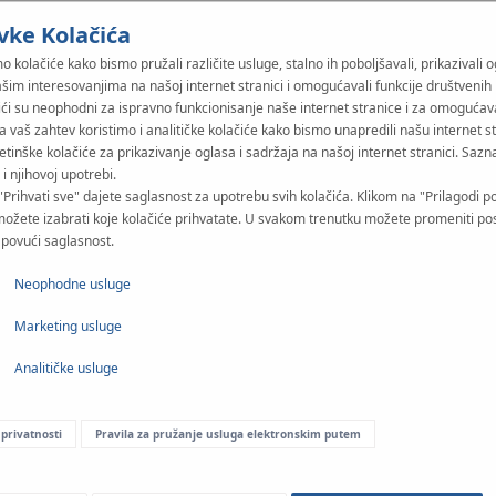
vke Kolačića
o kolačiće kako bismo pružali različite usluge, stalno ih poboljšavali, prikazivali 
ašim interesovanjima na našoj internet stranici i omogućavali funkcije društvenih
Dokumenti
ići su neophodni za ispravno funkcionisanje naše internet stranice i za omogućav
Na vaš zahtev koristimo i analitičke kolačiće kako bismo unapredili našu internet s
etinške kolačiće za prikazivanje oglasa i sadržaja na našoj internet stranici. Sazna
i njihovoj upotrebi.
"Prihvati sve" dajete saglasnost za upotrebu svih kolačića. Klikom na "Prilagodi p
možete izabrati koje kolačiće prihvatate. U svakom trenutku možete promeniti po
i povući saglasnost.
ma KAN-therm Profil.
Neophodne usluge
Marketing usluge
Analitičke usluge
 privatnosti
Pravila za pružanje usluga elektronskim putem