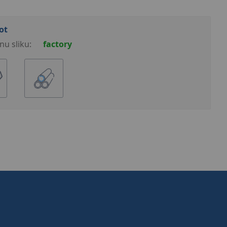
ot
nu sliku:
factory