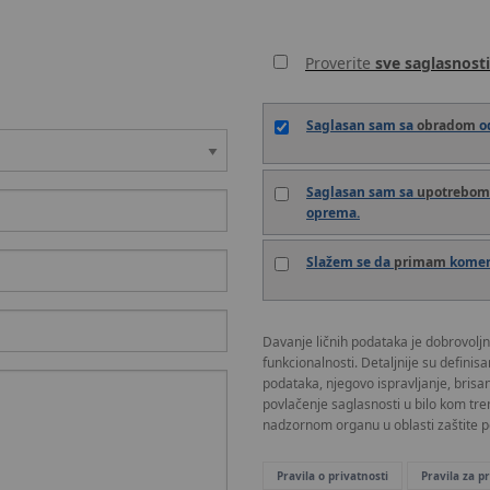
Proverite
sve saglasnosti
Saglasan sam sa
obradom
od
Saglasan sam sa
upotrebom
oprema.
Slažem se da
primam
komerc
Davanje ličnih podataka je dobrovoljn
funkcionalnosti. Detaljnije su definis
podataka, njegovo ispravljanje, brisa
povlačenje saglasnosti u bilo kom tre
nadzornom organu u oblasti zaštite po
Pravila o privatnosti
Pravila za 