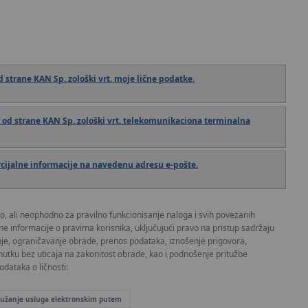
 strane KAN Sp. zološki vrt. moje lične podatke.
od strane KAN Sp. zološki vrt. telekomunikaciona terminalna
ijalne informacije na navedenu adresu e-pošte.
o, ali neophodno za pravilno funkcionisanje naloga i svih povezanih
ane informacije o pravima korisnika, uključujući pravo na pristup sadržaju
nje, ograničavanje obrade, prenos podataka, iznošenje prigovora,
nutku bez uticaja na zakonitost obrade, kao i podnošenje pritužbe
dataka o ličnosti:
pružanje usluga elektronskim putem