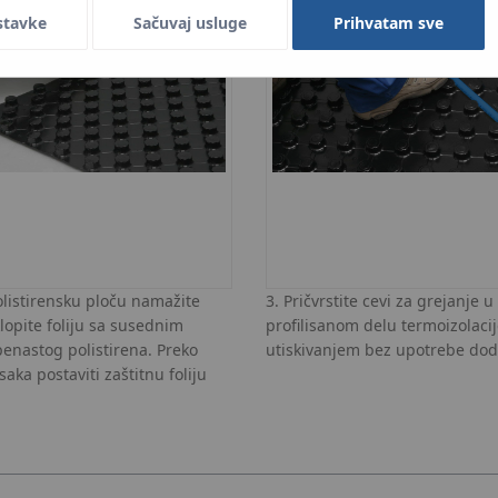
stavke
Sačuvaj usluge
Prihvatam sve
olistirensku ploču namažite
3. Pričvrstite cevi za grejanje 
klopite foliju sa susednim
profilisanom delu termoizolaci
enastog polistirena. Preko
utiskivanjem bez upotrebe dod
aka postaviti zaštitnu foliju