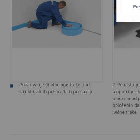
Po
Proširivanje dilatacione trake duž
2. Penastu p
strukturalnih pregrada u prostoriji.
folijom i pre
pločama od p
položenih das
ivične trake