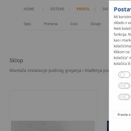
Posta
HOME
SISTEMI
PROFIL
CURRENT:
SKLOP
Mi koristim
skladu s v
Opis
Primena
Cevi
Dizajn
Sklop
Neki kolač
funkcija. 
kao i mark
kolačićima 
Klikom na 
kolačića" 
Sklop
kolačića il
Montaža instalacije podnog grejanja i hlađenja pomoću siste
Pravila o