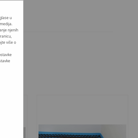
oglase u
 medija.
anje njenih
tranicu,
jte više o
ostavke
stavke