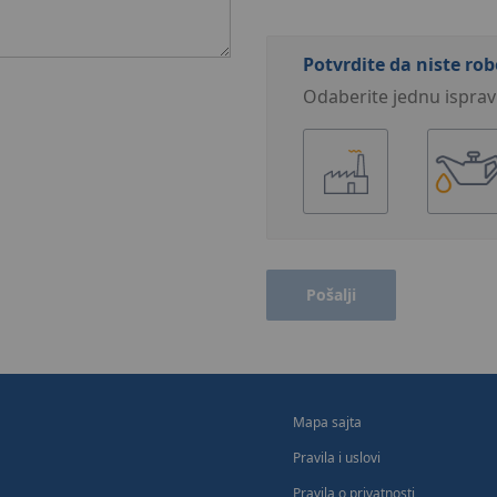
Potvrdite da niste rob
Odaberite jednu isprav
Pošalji
Mapa sajta
Pravila i uslovi
Pravila o privatnosti