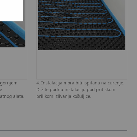
u gornjem,
4. Instalacija mora biti ispitana na curenje.
je
Držite podnu instalaciju pod pritiskom
atnog alata.
prilikom izlivanja košuljice.