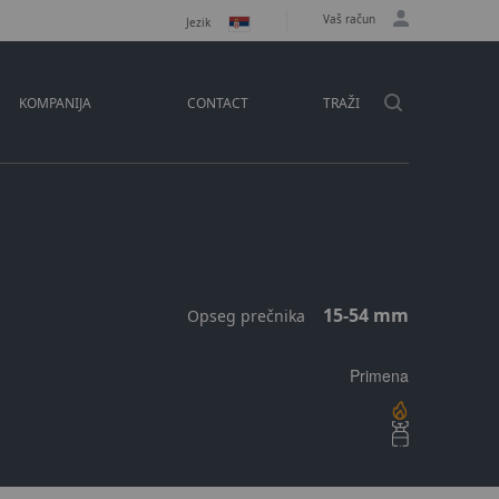
Vaš račun
Jezik
KOMPANIJA
CONTACT
TRAŽI
15-54 mm
Opseg prečnika
Primena