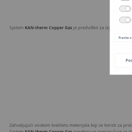
System
KAN-therm Copper Gas
je predviđen za izgradnju nov
Pravila o
Po
Zahvaljujući visokom kvalitetu materijala koji se koristi za proi
System
KAN‑therm Copper Gas
posebno se preporučuje za in