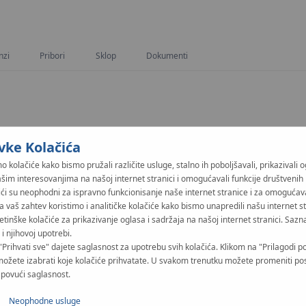
inzi
Pribori
Sklop
Dokumenti
vke Kolačića
o kolačiće kako bismo pružali različite usluge, stalno ih poboljšavali, prikazivali 
ašim interesovanjima na našoj internet stranici i omogućavali funkcije društvenih
ići su neophodni za ispravno funkcionisanje naše internet stranice i za omogućav
Na vaš zahtev koristimo i analitičke kolačiće kako bismo unapredili našu internet s
etinške kolačiće za prikazivanje oglasa i sadržaja na našoj internet stranici. Sazna
i njihovoj upotrebi.
"Prihvati sve" dajete saglasnost za upotrebu svih kolačića. Klikom na "Prilagodi p
Zapaljivi gas
možete izabrati koje kolačiće prihvatate. U svakom trenutku možete promeniti po
i povući saglasnost.
Neophodne usluge