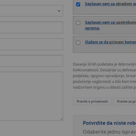
Saglasan sam sa
obradom
od
Saglasan sam sa
upotrebom
oprema.
Slažem se da
primam
komerc
Davanje ličnih podataka je dobrovoljn
funkcionalnosti. Detaljnije su definis
podataka, njegovo ispravljanje, brisa
povlačenje saglasnosti u bilo kom tre
nadzornom organu u oblasti zaštite po
Pravila o privatnosti
Pravila za 
Potvrdite da niste rob
Odaberite jednu isprav