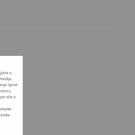
oglase u
 medija.
anje njenih
tranicu,
jte više o
ostavke
stavke