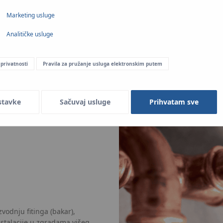
Marketing usluge
Analitičke usluge
ih, kompletnih unutrašnjih instalacija prirodnog gasa i TNG-a.
 privatnosti
Pravila za pružanje usluga elektronskim putem
stavke
Sačuvaj usluge
Prihvatam sve
zvodnju fitinga (bakar),
stalacije u zgradama višeg