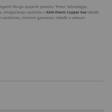
inganih fitinga spojenih pomoću "Press" tehnologije,
a, omogućavaju upotrebu v
KAN-therm Copper Gas
takođe
 vazduhom, inertnim gasovima i takođe u vakuum