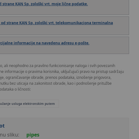
 strane KAN Sp. zološki vrt. moje lične podatke.
od strane KAN Sp. zološki vrt. telekomunikaciona terminalna
ijalne informacije na navedenu adresu e-pošte.
o, ali neophodno za pravilno funkcionisanje naloga i svih povezanih
ane informacije o pravima korisnika, uključujući pravo na pristup sadržaju
nje, ograničavanje obrade, prenos podataka, iznošenje prigovora,
nutku bez uticaja na zakonitost obrade, kao i podnošenje pritužbe
dataka o ličnosti:
pružanje usluga elektronskim putem
ot
nu sliku:
pipes