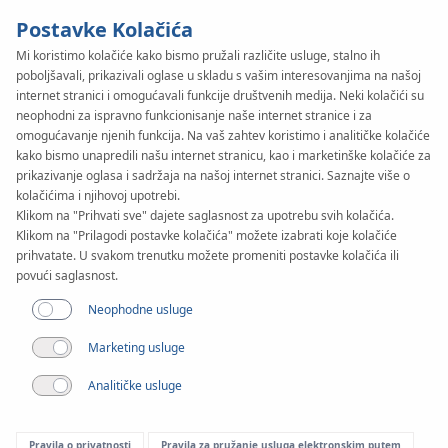
Postavke Kolačića
Mi koristimo kolačiće kako bismo pružali različite usluge, stalno ih
poboljšavali, prikazivali oglase u skladu s vašim interesovanjima na našoj
KAN-therm
SYSTEM
internet stranici i omogućavali funkcije društvenih medija. Neki kolačići su
Rail
neophodni za ispravno funkcionisanje naše internet stranice i za
Primena
omogućavanje njenih funkcija. Na vaš zahtev koristimo i analitičke kolačiće
kako bismo unapredili našu internet stranicu, kao i marketinške kolačiće za
prikazivanje oglasa i sadržaja na našoj internet stranici. Saznajte više o
kolačićima i njihovoj upotrebi.
Klikom na "Prihvati sve" dajete saglasnost za upotrebu svih kolačića.
Klikom na "Prilagodi postavke kolačića" možete izabrati koje kolačiće
prihvatate. U svakom trenutku možete promeniti postavke kolačića ili
povući saglasnost.
Neophodne usluge
Marketing usluge
Analitičke usluge
Pravila o privatnosti
Pravila za pružanje usluga elektronskim putem