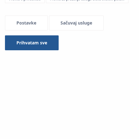
Menu Systemowe
Postavke
Sačuvaj usluge
Prihvatam sve
Primena u instalacijama:
Podno grejanje i hlađenje