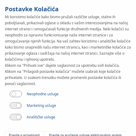
Postavke Kolačića
Mi koristimo kolačiće kako bismo pružali različite usluge, stalno ih
poboljšavali, prikazivali oglase u skladu s vašim interesovanjima na našoj
KAN-therm
SYSTEM
internet stranici i omogućavali funkcije društvenih medija. Neki kolačići su
Steel
neophodni za ispravno funkcionisanje naše internet stranice i za
Instalacija
omogućavanje njenih funkcija. Na vaš zahtev koristimo i analitičke kolačiće
kako bismo unapredili našu internet stranicu, kao i marketinške kolačiće za
prikazivanje oglasa i sadržaja na našoj internet stranici. Saznajte više o
kolačićima i njihovoj upotrebi.
Opseg prečnika
Klikom na "Prihvati sve" dajete saglasnost za upotrebu svih kolačića.
12-108 mm
Klikom na "Prilagodi postavke kolačića" možete izabrati koje kolačiće
prihvatate. U svakom trenutku možete promeniti postavke kolačića ili
Primena
povući saglasnost.
Neophodne usluge
Marketing usluge
Analitičke usluge
Pravila o privatnosti
Pravila za pružanje usluga elektronskim putem