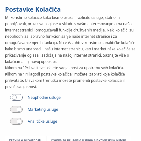
Postavke Kolačića
Mi koristimo kolačiće kako bismo pružali različite usluge, stalno ih
poboljšavali, prikazivali oglase u skladu s vašim interesovanjima na našoj
KAN-therm
SYSTEM
internet stranici i omogućavali funkcije društvenih medija. Neki kolačići su
Football
neophodni za ispravno funkcionisanje naše internet stranice i za
omogućavanje njenih funkcija. Na vaš zahtev koristimo i analitičke kolačiće
kako bismo unapredili našu internet stranicu, kao i marketinške kolačiće za
prikazivanje oglasa i sadržaja na našoj internet stranici. Saznajte više o
Dokumenti
kolačićima i njihovoj upotrebi.
Klikom na "Prihvati sve" dajete saglasnost za upotrebu svih kolačića.
Klikom na "Prilagodi postavke kolačića" možete izabrati koje kolačiće
Primena
prihvatate. U svakom trenutku možete promeniti postavke kolačića ili
povući saglasnost.
Neophodne usluge
Marketing usluge
Analitičke usluge
Pravila o privatnosti
Pravila za pružanje usluga elektronskim putem