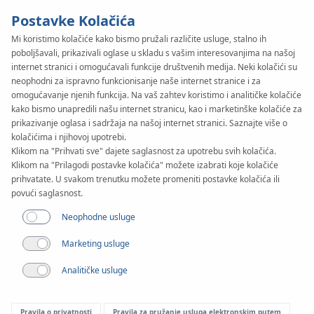
Postavke Kolačića
Mi koristimo kolačiće kako bismo pružali različite usluge, stalno ih
poboljšavali, prikazivali oglase u skladu s vašim interesovanjima na našoj
KAN-therm
SYSTEM
internet stranici i omogućavali funkcije društvenih medija. Neki kolačići su
NET
neophodni za ispravno funkcionisanje naše internet stranice i za
Dokumenti
omogućavanje njenih funkcija. Na vaš zahtev koristimo i analitičke kolačiće
kako bismo unapredili našu internet stranicu, kao i marketinške kolačiće za
prikazivanje oglasa i sadržaja na našoj internet stranici. Saznajte više o
Primena
kolačićima i njihovoj upotrebi.
Klikom na "Prihvati sve" dajete saglasnost za upotrebu svih kolačića.
Klikom na "Prilagodi postavke kolačića" možete izabrati koje kolačiće
prihvatate. U svakom trenutku možete promeniti postavke kolačića ili
povući saglasnost.
Neophodne usluge
Marketing usluge
Analitičke usluge
Pravila o privatnosti
Pravila za pružanje usluga elektronskim putem